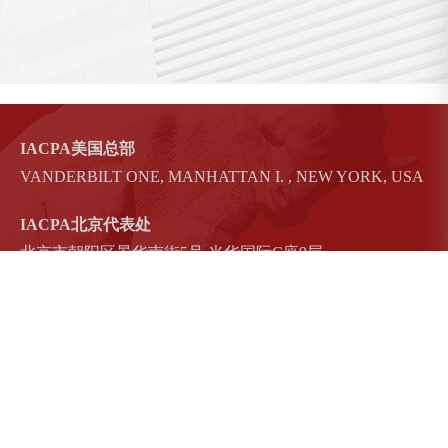
IACPA美国总部
文化
教育
服务
汽车
置地
VANDERBILT ONE, MANHATTAN I. , NEW YORK, USA
Culture
Education
Service
Car
Estate
IACPA北京代表处
北京市朝阳区景华南街5号 光华国际C座9层
友情链接
教学平台（内网）
证书查询
办公系统（内网）
法规网
US IACPA
IACPA,ITM,IFTM,图形标识所有权属INTERNATIONAL
ACCOUNTANTS FOR CERTIFIED PROFESSIONAL