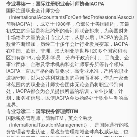
专业导读一：国际注册职业会计师协会IACPA
国际注册职业会计师协会
（InternationalAccountantsForCertifiedProfessionalAssocia
简称IACPA），成立于1988年，总部位于美国纽约，其最
初成立的宗旨是将纽约州的会计师联合起来，为美国财务
市场培养大量的会计专业人才，从那以后，IACPA的会员
数量不断增加，历经三十多年会计行业发展变革，IACPA
在中国、欧洲、非洲、澳大利亚等世界120多个国家和地
区拥有超16万会员和学员，分布于政府部门、工商业、企
事业团体、金融及学术机构和会计师事务所等各个领域，
IACPA一直以严格的教育要求，高专业水准，严格的职业
道德守则，以为公共利益服务的承诺而著称，作为一家全
球范围内的职业会计师协会团体无论会员将职业带到何
处，IACPA都会为会员提供所需的培训，专业技能，计
划，服务和信息，以使IACPA会员始终处于职业生涯的高
境界。
专业导读二：国际税务管理师ITM
国际税务管理师，简称ITM，英文全称为
（InternationalTaxationManagement）。是国际通行的税
务管理者专业认证，是税务管理领域全球高权威认证，也