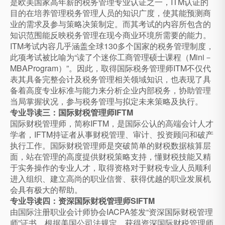
是欧美国家高年薪的税务管理专业认证之一，ITM认证的
目的在培养管理税务管理人员的知识广度，使其能预测商
业的需求及参与策略决策制定。而其考试的内容所包含的
知识范围能反映税务管理在现今商业环境所需要的能力。
ITM考试内容几乎涵盖全球130多个国家的税务管理制度，
此项考试被比喻为“读了个迷你工商管理硕士课程（Mini－
MBAProgram）”。因此，取得国际税务管理师ITM不仅代
表其具备完整会计及税务管理相关领域知识，也表现了具
备着高度专业标准与能力来分析企业内部税务，协助管理
当局掌握状况，参与税务管理与拟定未来策略及执行。
专业导读三：国际财税管理师IFTM
国际财税管理师，简称IFTM，是国际公认的高端会计人才
学者，IFTM持证者从事财税管理、审计、投资顾问和破产
执行工作。国际财税管理师是突破简单的财税数据核算层
面，站在管理的高度提供财税策略支持，懂财税技能又精
于实务操作的专业人才，取得资格对于财税专业人员顺利
进入组织、建立高尚的职业信誉、获得优越的职业发展机
会具有极大的帮助。
专业导读四：资深国际财税管理师SIFTM
由国际注册职业会计师协会IACPA签发“资深国际财税管理
师”证书。根据美国公司法规定，获得资深国际财税管理师